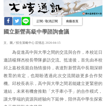
訂閱 / 取消訂閱
南藝首頁
國立新營高級中學諮詢會議
文、圖
／招生策略中心 莊憶志
2026-04-15
為促進高中與大學之間的交流與合作，本校近日
邀請楊輝杰校長帶隊參訪交流。抵達後，首先由本校
邱上嘉校長親自熱情接待，表達對新營高中長期深耕
教育的肯定，也期盼透過此次交流開啟更多合作契
機。邱校長表示，高中與大學之間若能建立更緊密的
連結，未來有機會推動「大手牽小手」的合作模式，
讓大學端的資源與經驗向下延伸，陪伴高中學生探索