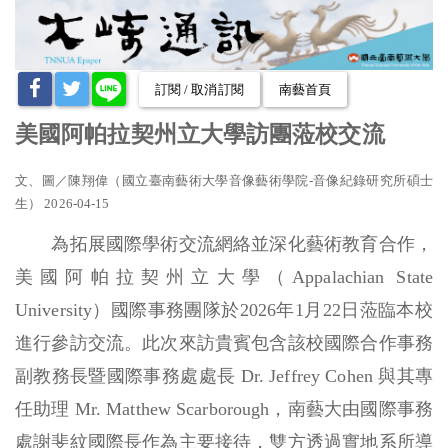
訂閱 / 取消訂閱
南藝首頁
美國阿帕拉契州立大學訪團蒞校交流
文、圖
／
陳翔偉（國立
臺
南藝術大學音像藝術學院-音像紀錄研究所碩士
生） 2026-04-15
為拓展國際學術交流網絡並深化藝術教育合作，
美國阿帕拉契州立大學（Appalachian State
University）國際事務團隊於2026年1月22日蒞臨本校
進行參訪交流。此次來訪貴賓包含該校國際合作事務
副教務長暨國際事務處處長 Dr. Jeffrey Cohen 與其專
任助理 Mr. Matthew Scarborough，南藝大由國際事務
處謝斐紋國際長作為主要接待，雙方透過實地系所導