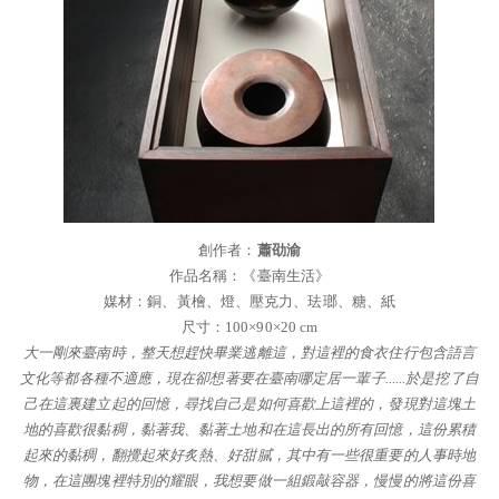
創作者：
蕭劭渝
作品名稱：《臺南生活》
媒材：銅、黃檜、燈、壓克力、珐瑯、糖、紙
尺寸：100×90×20 cm
大一剛來臺南時，整天想趕快畢業逃離這，對這裡的食衣住行包含語言
文化等都各種不適應，現在卻想著要在臺南哪定居一輩子......於是挖了自
己在這裏建立起的回憶，尋找自己是如何喜歡上這裡的，發現對這塊土
地的喜歡很黏稠，黏著我、黏著土地和在這長出的所有回憶，這份累積
起來的黏稠，翻攪起來好炙熱、好甜膩，其中有一些很重要的人事時地
物，在這團塊裡特別的耀眼，我想要做一組鍛敲容器，慢慢的將這份喜