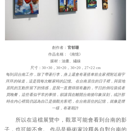
創作者：
官郁珊
作品名稱：《南憶》
媒材：油畫、繡線
尺寸：30×30，30×20，30×20，27×22 cm
每到
回台南工作，除了帶著行李，身上還會有著搭車前去家裡附近廟宇
拜拜的味道，這是我每次離家時的記憶。 在台南居住的日子裡，與當地
居民的互動所留下的情感，是我一直覺得很有趣的，平日的倒垃圾或者
買晚餐，這些看似平常的事情，卻讓我在離開台南後印象深刻，或許那
時在內心裡我仍認為自己是個觀光客吧，在台南居住的記憶，就像是煙
一樣，有著期許
所以在這檔展覽中，觀眾可能會看到台南的影
子，也可能不會。 作品是藝術家詮釋各自對台南的