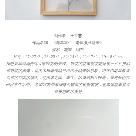
創作者：
王世慧
作品名稱：《雜草重生 – 老屋蔓延計畫》
媒材：花瓣、絹布
尺寸：27×27×2，23×25×2，32×24×2，22×17×2，19×18×2 cm
我想要單純地告訴大家野花的美好。 野花的花瓣壓花乾燥後一片片拼貼
成野花的圖像，藉由木框將作品呈現出小品畫的形象，掛在由老屋改造
而成的空間的牆面，使兩者之間「重生」的連結相互呼應，並將藝術拉
回日常生活中。 希望它能帶來細微而豐富的視覺饗宴，也希望能看見這
些被忽略的美好