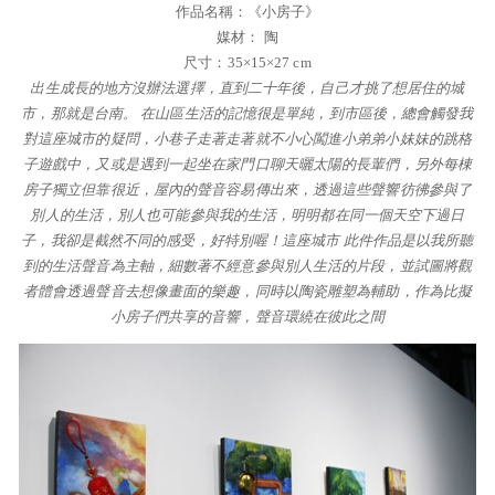
作品名稱：《小房子》
媒材： 陶
尺寸：35×15×27 cm
出生成長的地方沒辦法選擇，直到二十年後，自己才挑了想居住的城
市，那就是台南。 在山區生活的記憶很是單純，到市區後，總會觸發我
對這座城市的疑問，小巷子走著走著就不小心闖進小弟弟小妹妹的跳格
子遊戲中，又或是遇到一起坐在家門口聊天曬太陽的長輩們，另外每棟
房子獨立但靠很近，屋內的聲音容易傳出來，透過這些聲響彷彿參與了
別人的生活，別人也可能參與我的生活，明明都在同一個天空下過日
子，我卻是截然不同的感受，好特別喔！這座城市 此件作品是以我所聽
到的生活聲音為主軸，細數著不經意參與別人生活的片段，並試圖將觀
者體會透過聲音去想像畫面的樂趣，同時以陶瓷雕塑為輔助，作為比擬
小房子們共享的音響，聲音環繞在彼此之間