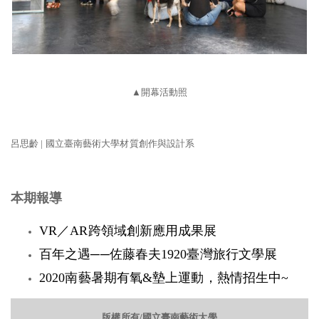
▲開幕活動照
呂思齡 | 國立臺南藝術大學材質創作與設計系
本期報導
VR／AR跨領域創新應用成果展
百年之遇──佐藤春夫1920臺灣旅行文學展
2020南藝暑期有氧&墊上運動，熱情招生中~
版權所有/國立臺南藝術大學