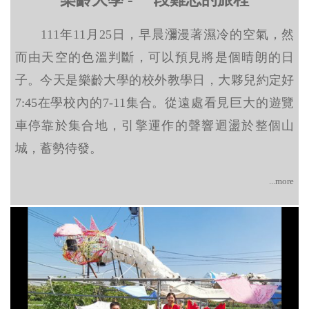
111年11月25日，早晨瀰漫著濕冷的空氣，然
而由天空的色溫判斷，可以預見將是個晴朗的日
子。今天是樂齡大學的校外教學日，大夥兒約定好
7:45在學校內的7-11集合。從遠處看見巨大的遊覽
車停靠於集合地，引擎運作的聲響迴盪於整個山
城，蓄勢待發。
...more