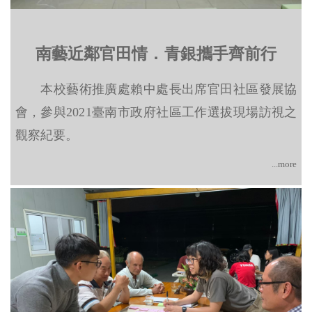
南藝近鄰官田情．青銀攜手齊前行
本校藝術推廣處賴中處長出席官田社區發展協
會，參與2021臺南市政府社區工作選拔現場訪視之
觀察紀要。
...more