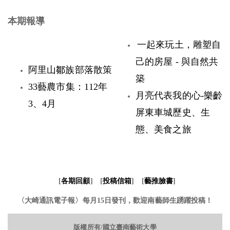
本期報導
一起來玩土，雕塑自
己的房屋 - 與自然共
阿里山鄒族部落散策
築
33藝農市集：112年
月亮代表我的心-樂齡
3、4月
屏東車城歷史、生
態、美食之旅
[
各期回顧
]
[
投稿信箱
]
[
藝推臉書
]
〈大崎通訊電子報〉
每月15日發刊，歡迎南藝師生踴躍投稿！
版權所有/國立臺南藝術大學