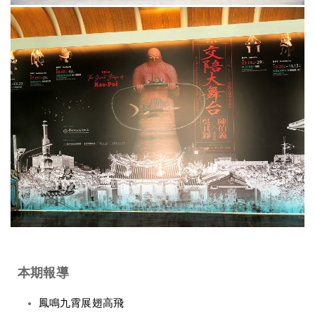
本期報導
鳳鳴九霄展翅高飛