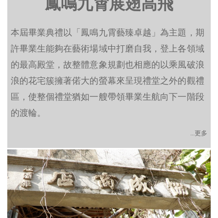
鳳鳴九霄展翅高飛
本屆畢業典禮以「鳳鳴九霄藝臻卓越」為主題，期
許畢業生能夠在藝術場域中打磨自我，登上各領域
的最高殿堂，故整體意象規劃也相應的以乘風破浪
浪的花宅簇擁著偌大的螢幕來呈現禮堂之外的觀禮
區，使整個禮堂猶如一艘帶領畢業生航向下一階段
的渡輪。
...更多